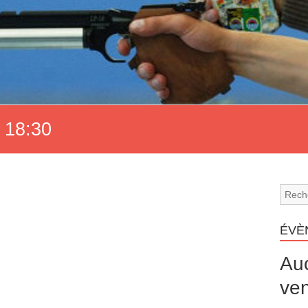
 18:30
ÉVÈ
Au
ven