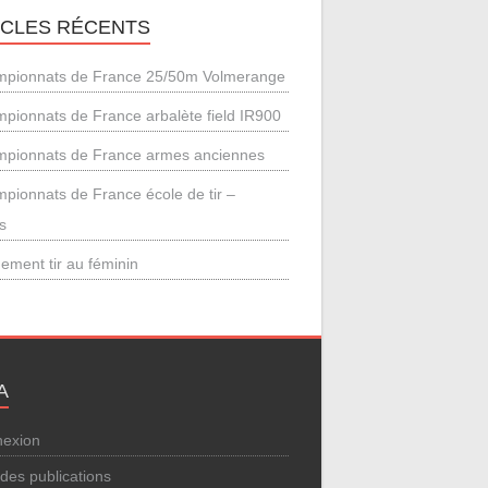
ICLES RÉCENTS
pionnats de France 25/50m Volmerange
pionnats de France arbalète field IR900
pionnats de France armes anciennes
pionnats de France école de tir –
s
ement tir au féminin
A
exion
 des publications