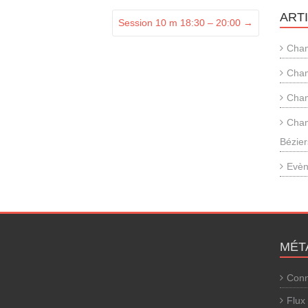
ART
Session 10 m 18:30 – 20:00
→
Cham
Cham
Cham
Cham
Bézier
Evèn
MÉT
Conn
Flux