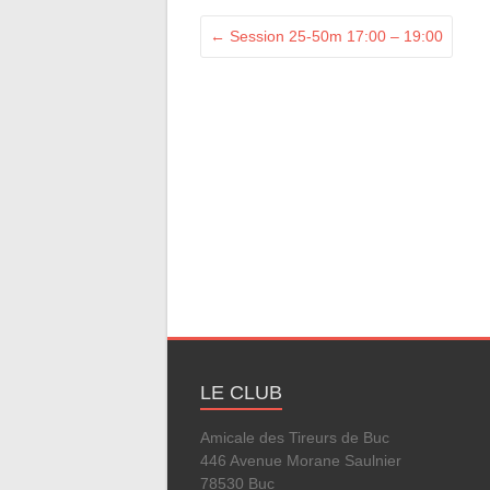
←
Session 25-50m 17:00 – 19:00
LE CLUB
Amicale des Tireurs de Buc
446 Avenue Morane Saulnier
78530 Buc