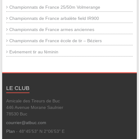
Championnats de France 25/50m Volmerange
Championnats de France arbalète field IR900
Championnats de France armes anciennes
Championnats de France école de tir – Béziers
Evènement tir au féminin
LE CLUB
Amicale des Tireurs de Buc
446 Avenue Morane Saulnier
78530 Buc
courrier@atbuc.com
Plan
- 48°45'53" N 2°06'53" E