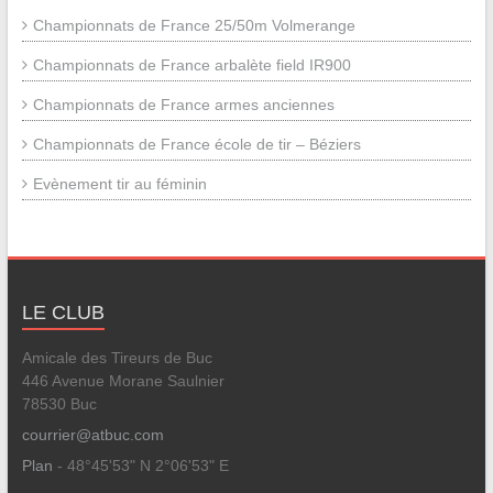
Championnats de France 25/50m Volmerange
Championnats de France arbalète field IR900
Championnats de France armes anciennes
Championnats de France école de tir – Béziers
Evènement tir au féminin
LE CLUB
Amicale des Tireurs de Buc
446 Avenue Morane Saulnier
78530 Buc
courrier@atbuc.com
Plan
- 48°45'53" N 2°06'53" E