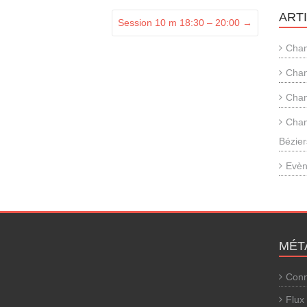
ART
Session 10 m 18:30 – 20:00
→
Cham
Cham
Cham
Cham
Bézier
Evèn
MÉT
Conn
Flux