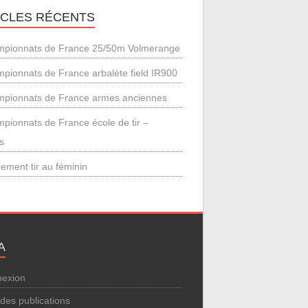
ICLES RÉCENTS
pionnats de France 25/50m Volmerange
pionnats de France arbalète field IR900
pionnats de France armes anciennes
pionnats de France école de tir –
s
ement tir au féminin
A
exion
 des publications