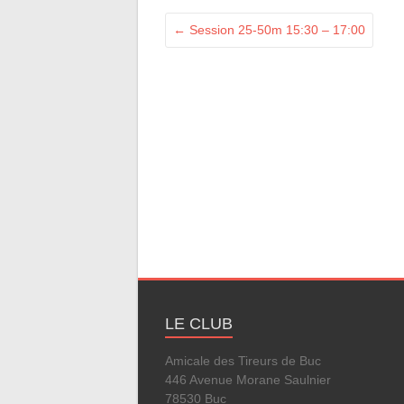
←
Session 25-50m 15:30 – 17:00
LE CLUB
Amicale des Tireurs de Buc
446 Avenue Morane Saulnier
78530 Buc