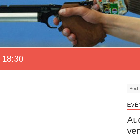
 18:30
ÉVÈ
Au
ven