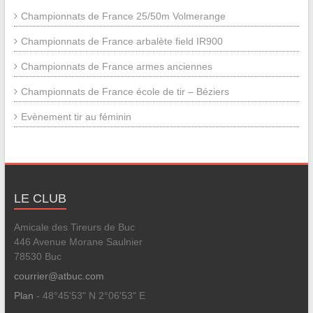
Championnats de France 25/50m Volmerange
Championnats de France arbalète field IR900
Championnats de France armes anciennes
Championnats de France école de tir – Béziers
Evènement tir au féminin
LE CLUB
Amicale des Tireurs de Buc
446 Avenue Morane Saulnier
78530 Buc
courrier@atbuc.com
Plan
- 48°45'53" N 2°06'53" E