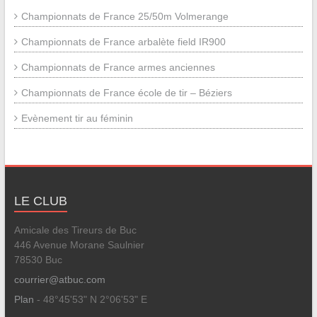
Championnats de France 25/50m Volmerange
Championnats de France arbalète field IR900
Championnats de France armes anciennes
Championnats de France école de tir – Béziers
Evènement tir au féminin
LE CLUB
Amicale des Tireurs de Buc
446 Avenue Morane Saulnier
78530 Buc
courrier@atbuc.com
Plan
- 48°45'53" N 2°06'53" E