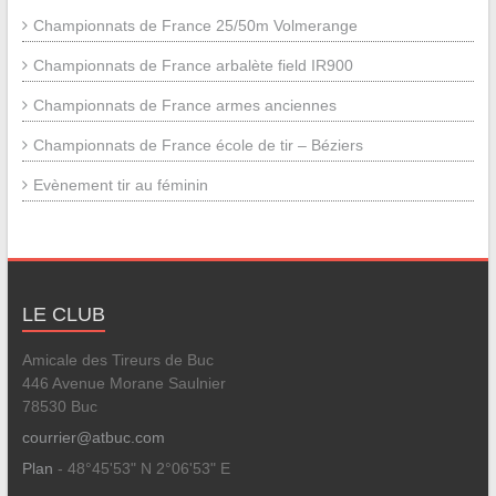
Championnats de France 25/50m Volmerange
Championnats de France arbalète field IR900
Championnats de France armes anciennes
Championnats de France école de tir – Béziers
Evènement tir au féminin
LE CLUB
Amicale des Tireurs de Buc
446 Avenue Morane Saulnier
78530 Buc
courrier@atbuc.com
Plan
- 48°45'53" N 2°06'53" E