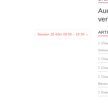
Au
ven
ART
Session 25-50m 09:00 – 10:30
→
Cha
Volme
Cham
Cha
Cham
Bézier
Evèn