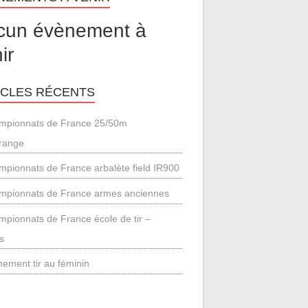
cun évènement à
ir
ICLES RÉCENTS
mpionnats de France 25/50m
range
pionnats de France arbalète field IR900
mpionnats de France armes anciennes
pionnats de France école de tir –
s
ement tir au féminin