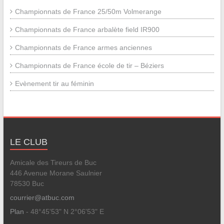
Championnats de France 25/50m Volmerange
Championnats de France arbalète field IR900
Championnats de France armes anciennes
Championnats de France école de tir – Béziers
Evènement tir au féminin
LE CLUB
Amicale des Tireurs de Buc
446 Avenue Morane Saulnier
78530 Buc
courrier@atbuc.com
Plan
- 48°45'53" N 2°06'53" E