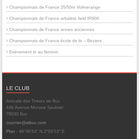
Championnats de France 25/50m Volmerange
Championnats de France arbalète field IR900
Championnats de France armes anciennes
Championnats de France école de tir – Béziers
Evènement tir au féminin
LE CLUB
Amicale des Tireurs de Buc
446 Avenue Morane Saulnier
78530 Buc
courrier@atbuc.com
Plan
- 48°45'53" N 2°06'53" E