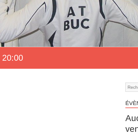
 20:00
ÉVÈ
Au
ven