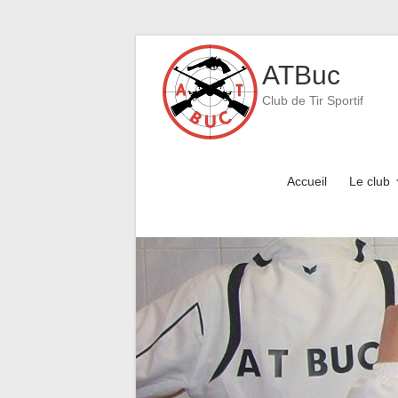
Skip
to
ATBuc
content
Club de Tir Sportif
Accueil
Le club