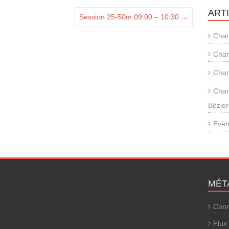
ART
Session 25-50m 09:00 – 10:30
→
Cham
Cham
Cham
Cham
Bézier
Evèn
MÉT
Conn
Flux