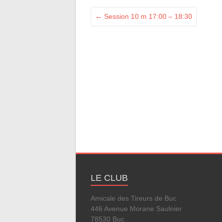
←
Session 10 m 17:00 – 18:30
LE CLUB
Amicale des Tireurs de Buc
446 Avenue Morane Saulnier
78530 Buc