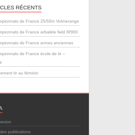
ICLES RÉCENTS
pionnats de France 25/50m Volmerange
pionnats de France arbalète field IR900
pionnats de France armes anciennes
pionnats de France école de tir –
s
ement tir au féminin
A
exion
 des publications