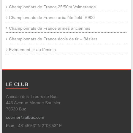
Championnats de France 25/50m Volmerange
Championnats de France arbalète field IR900
Championnats de France armes anciennes
Championnats de France école de tir – Béziers
Evènement tir au féminin
LE CLUB
Amicale des Tireurs de Buc
446 Avenue Morane Saulnier
78530 Buc
courrier@atbuc.com
Plan
- 48°45'53" N 2°06'53" E