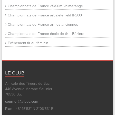
Championnats de France 25/50m Volmerange
Championnats de France arbalète field IR900
Championnats de France armes anciennes
Championnats de France école de tir – Béziers
Evènement tir au féminin
LE CLUB
Amicale des Tireurs de Buc
446 Avenue Morane Saulnier
78530 Buc
courrier@atbuc.com
Plan
- 48°45'53" N 2°06'53" E