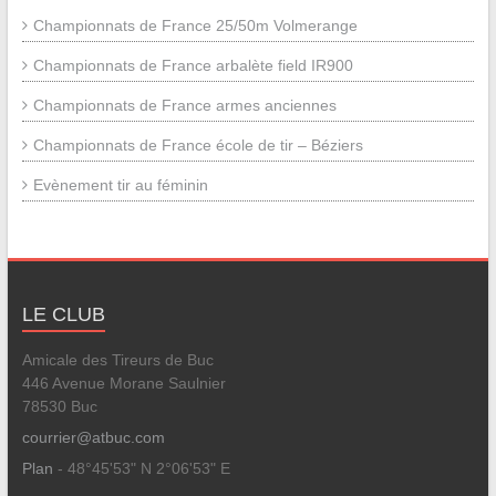
Championnats de France 25/50m Volmerange
Championnats de France arbalète field IR900
Championnats de France armes anciennes
Championnats de France école de tir – Béziers
Evènement tir au féminin
LE CLUB
Amicale des Tireurs de Buc
446 Avenue Morane Saulnier
78530 Buc
courrier@atbuc.com
Plan
- 48°45'53" N 2°06'53" E