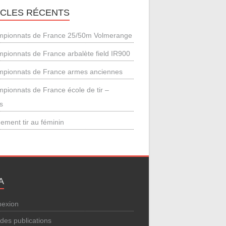
ICLES RÉCENTS
pionnats de France 25/50m Volmerange
pionnats de France arbalète field IR900
pionnats de France armes anciennes
pionnats de France école de tir –
s
ement tir au féminin
A
exion
 des publications