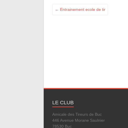
←
Entrainement ecole de tir
LE CLUB
Amicale des Tireurs de Buc
446 Avenue Morane Saulnier
78530 Buc