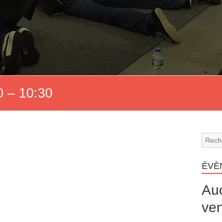
 – 10:30
ÉVÈ
Au
ven