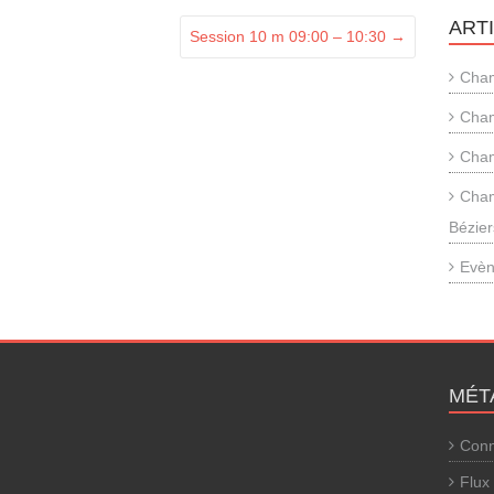
ART
Session 10 m 09:00 – 10:30
→
Cham
Cham
Cham
Cham
Bézier
Evèn
MÉT
Conn
Flux