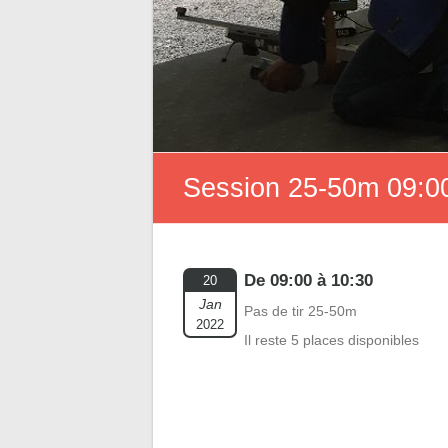
Session 25-50m 09:00
De 09:00 à 10:30
20
Jan
Pas de tir 25-50m
2022
Il reste 5 places disponibles