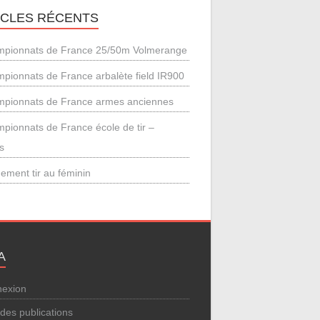
ICLES RÉCENTS
pionnats de France 25/50m Volmerange
pionnats de France arbalète field IR900
pionnats de France armes anciennes
pionnats de France école de tir –
s
ement tir au féminin
A
exion
 des publications