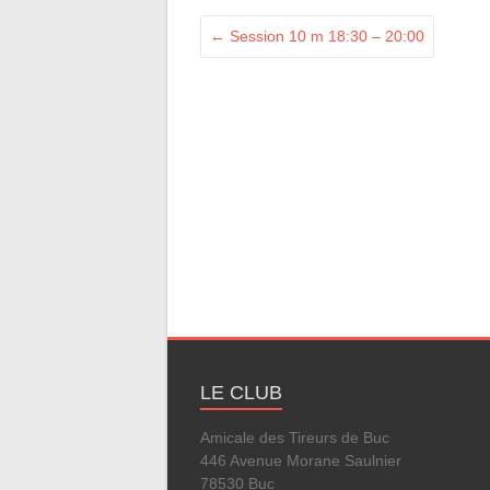
←
Session 10 m 18:30 – 20:00
LE CLUB
Amicale des Tireurs de Buc
446 Avenue Morane Saulnier
78530 Buc