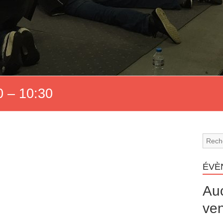
 – 10:30
ÉVÈ
Au
ven