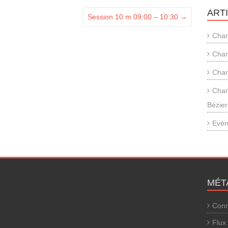
ART
Session 10 m 09:00 – 10:30
→
Cham
Cham
Cham
Cham
Bézier
Evèn
MÉT
Conn
Flux