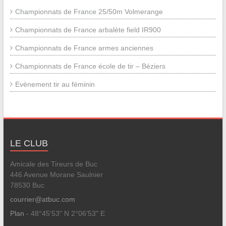
Championnats de France 25/50m Volmerange
Championnats de France arbalète field IR900
Championnats de France armes anciennes
Championnats de France école de tir – Béziers
Evènement tir au féminin
LE CLUB
Amicale des Tireurs de Buc
446 Avenue Morane Saulnier
78530 Buc
courrier@atbuc.com
Plan
- 48°45'53" N 2°06'53" E