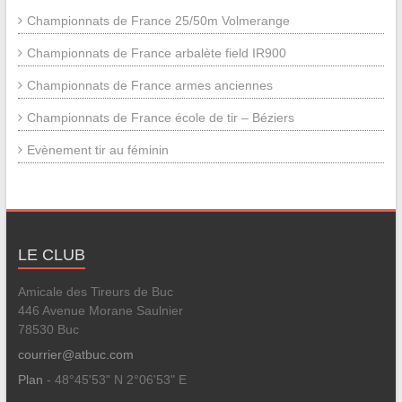
Championnats de France 25/50m Volmerange
Championnats de France arbalète field IR900
Championnats de France armes anciennes
Championnats de France école de tir – Béziers
Evènement tir au féminin
LE CLUB
Amicale des Tireurs de Buc
446 Avenue Morane Saulnier
78530 Buc
courrier@atbuc.com
Plan
- 48°45'53" N 2°06'53" E