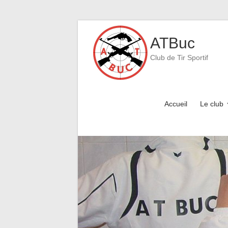
Skip
to
ATBuc
content
Club de Tir Sportif
Accueil
Le club