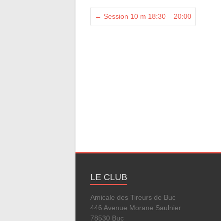
←
Session 10 m 18:30 – 20:00
LE CLUB
Amicale des Tireurs de Buc
446 Avenue Morane Saulnier
78530 Buc