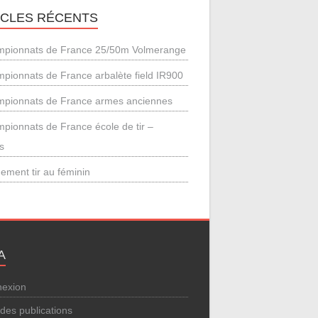
ICLES RÉCENTS
pionnats de France 25/50m Volmerange
pionnats de France arbalète field IR900
pionnats de France armes anciennes
pionnats de France école de tir –
s
ement tir au féminin
A
exion
 des publications