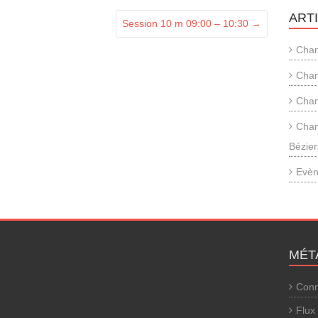
ART
Session 10 m 09:00 – 10:30
→
Cham
Cham
Cham
Cham
Bézier
Evèn
MÉT
Conn
Flux