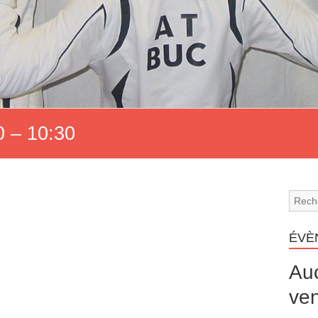
 – 10:30
ÉVÈ
Au
ven