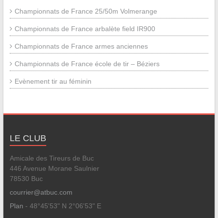
Championnats de France 25/50m Volmerange
Championnats de France arbalète field IR900
Championnats de France armes anciennes
Championnats de France école de tir – Béziers
Evènement tir au féminin
LE CLUB
Amicale des Tireurs de Buc
446 Avenue Morane Saulnier
78530 Buc
courrier@atbuc.com
Plan
- 48°45'53" N 2°06'53" E