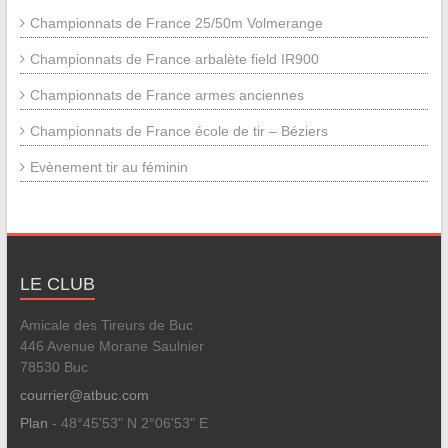
Championnats de France 25/50m Volmerange
Championnats de France arbalète field IR900
Championnats de France armes anciennes
Championnats de France école de tir – Béziers
Evènement tir au féminin
LE CLUB
Amicale des Tireurs de Buc
446 Avenue Morane Saulnier
78530 Buc
courrier@atbuc.com
Plan
- 48°45'53" N 2°06'53" E