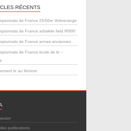
ICLES RÉCENTS
pionnats de France 25/50m Volmerange
pionnats de France arbalète field IR900
pionnats de France armes anciennes
pionnats de France école de tir –
s
ement tir au féminin
A
exion
 des publications