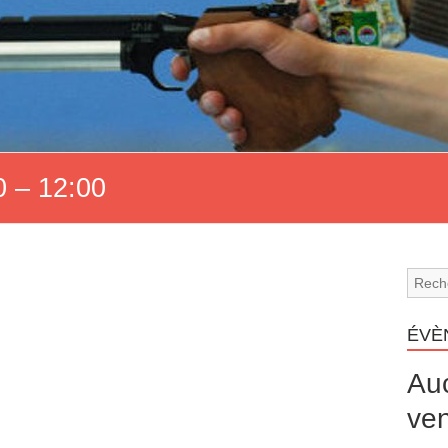
 – 12:00
ÉVÈ
Au
ven