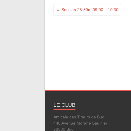
←
Session 25-50m 09:00 – 10:30
LE CLUB
Amicale des Tireurs de Buc
446 Avenue Morane Saulnier
78530 Buc