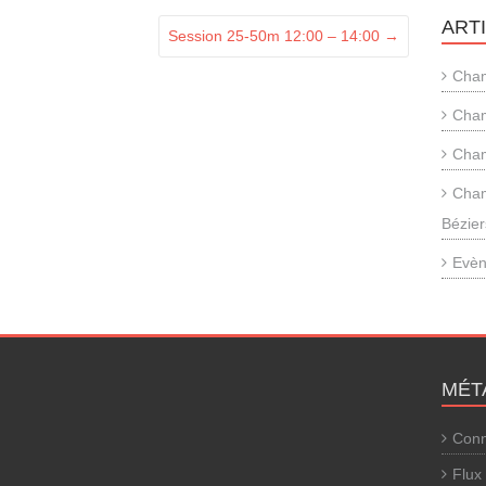
ART
Session 25-50m 12:00 – 14:00
→
Cham
Cham
Cham
Cham
Bézier
Evèn
MÉT
Conn
Flux