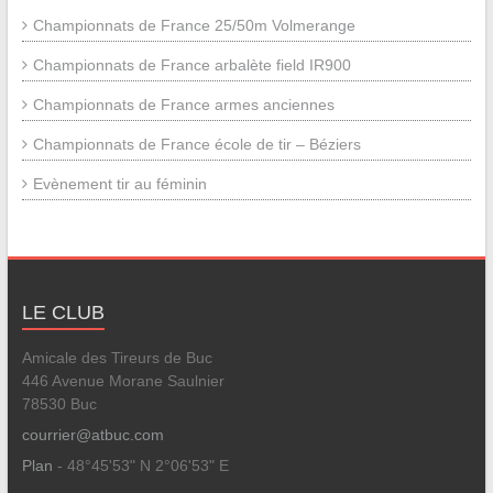
Championnats de France 25/50m Volmerange
Championnats de France arbalète field IR900
Championnats de France armes anciennes
Championnats de France école de tir – Béziers
Evènement tir au féminin
LE CLUB
Amicale des Tireurs de Buc
446 Avenue Morane Saulnier
78530 Buc
courrier@atbuc.com
Plan
- 48°45'53" N 2°06'53" E