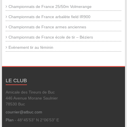
Championnats de France 25/50m Volmerange
Championnats de France arbalète field IR900
Championnats de France armes anciennes
Championnats de France école de tir – Béziers
Evènement tir au féminin
LE CLUB
Amicale des Tireurs de Buc
446 Avenue Morane Saulnier
78530 Buc
courrier@atbuc.com
Plan
- 48°45'53" N 2°06'53" E