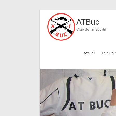
Skip
to
ATBuc
content
Club de Tir Sportif
Accueil
Le club