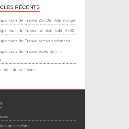
ICLES RÉCENTS
pionnats de France 25/50m Volmerange
pionnats de France arbalète field IR900
pionnats de France armes anciennes
pionnats de France école de tir –
s
ement tir au féminin
A
exion
 des publications