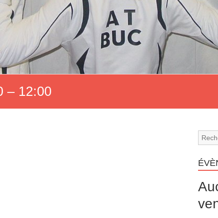
 – 12:00
ÉVÈ
Au
ven