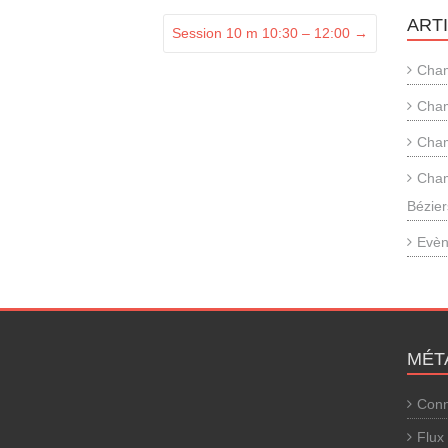
ART
Session 10 m 10:30 – 12:00
→
Cham
Cham
Cham
Cham
Bézier
Evèn
MÉT
Conn
Flux