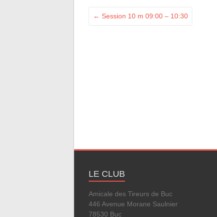
←
Session 10 m 09:00 – 10:30
LE CLUB
Amicale des Tireurs de Buc
446 Avenue Morane Saulnier
78530 Buc