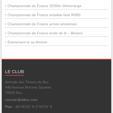
Championnats de France 25/50m Volmerange
Championnats de France arbalète field IR900
Championnats de France armes anciennes
Championnats de France école de tir – Béziers
Evènement tir au féminin
LE CLUB
Amicale des Tireurs de Buc
446 Avenue Morane Saulnier
78530 Buc
courrier@atbuc.com
Plan
- 48°45'53" N 2°06'53" E