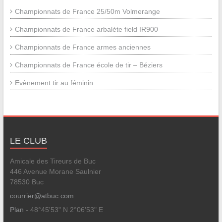
Championnats de France 25/50m Volmerange
Championnats de France arbalète field IR900
Championnats de France armes anciennes
Championnats de France école de tir – Béziers
Evènement tir au féminin
LE CLUB
Amicale des Tireurs de Buc
446 Avenue Morane Saulnier
78530 Buc
courrier@atbuc.com
Plan
- 48°45'53" N 2°06'53" E