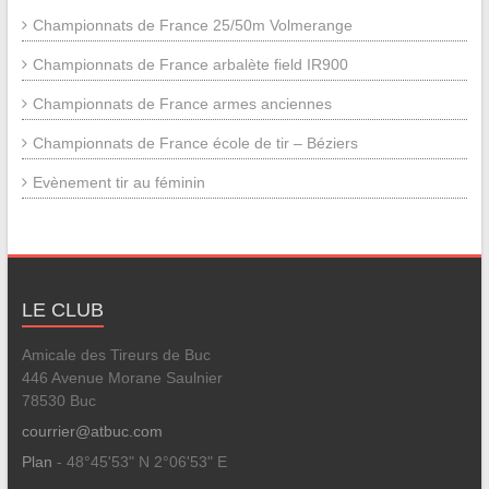
Championnats de France 25/50m Volmerange
Championnats de France arbalète field IR900
Championnats de France armes anciennes
Championnats de France école de tir – Béziers
Evènement tir au féminin
LE CLUB
Amicale des Tireurs de Buc
446 Avenue Morane Saulnier
78530 Buc
courrier@atbuc.com
Plan
- 48°45'53" N 2°06'53" E