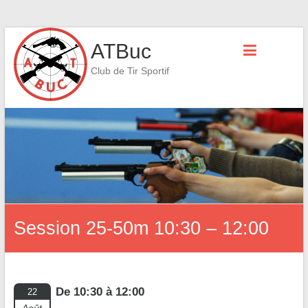
Skip
ATBuc
to
content
Club de Tir Sportif
Session 25-50m 10:30 – 12:00
De 10:30 à 12:00
22