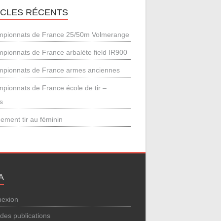
ICLES RÉCENTS
pionnats de France 25/50m Volmerange
pionnats de France arbalète field IR900
pionnats de France armes anciennes
pionnats de France école de tir –
s
ement tir au féminin
A
exion
 des publications