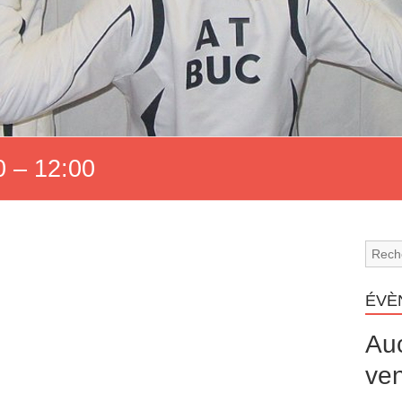
 – 12:00
ÉVÈ
Au
ven