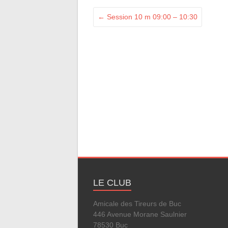
←
Session 10 m 09:00 – 10:30
LE CLUB
Amicale des Tireurs de Buc
446 Avenue Morane Saulnier
78530 Buc