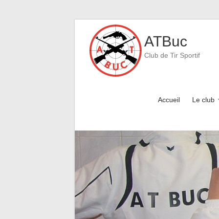
Skip
to
ATBuc
content
Club de Tir Sportif
Accueil
Le club