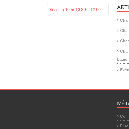
ART
Session 10 m 10:30 – 12:00
→
Cham
Cham
Cham
Cham
Bézier
Evèn
MÉT
Conn
Flux