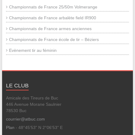
Championnats de France 25/50m Volmerange
Championnats de France arbalète field IR900
Championnats de France armes anciennes
Championnats de France école de tir – Béziers
Evènement tir au féminin
LE CLUB
Amicale des Tireurs de Buc
446 Avenue Morane Saulnier
78530 Buc
courrier@atbuc.com
Plan
- 48°45'53" N 2°06'53" E