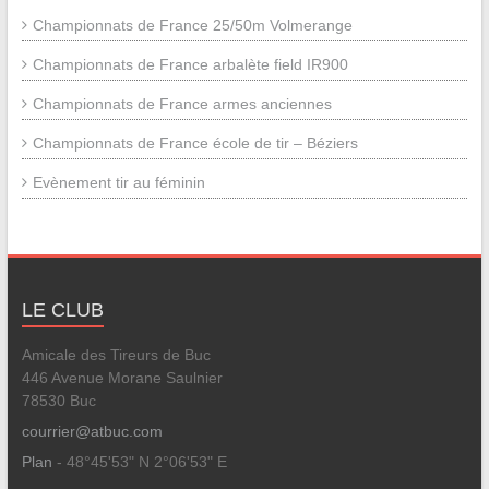
Championnats de France 25/50m Volmerange
Championnats de France arbalète field IR900
Championnats de France armes anciennes
Championnats de France école de tir – Béziers
Evènement tir au féminin
LE CLUB
Amicale des Tireurs de Buc
446 Avenue Morane Saulnier
78530 Buc
courrier@atbuc.com
Plan
- 48°45'53" N 2°06'53" E