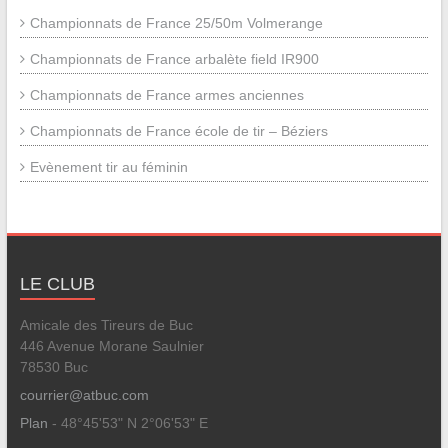
Championnats de France 25/50m Volmerange
Championnats de France arbalète field IR900
Championnats de France armes anciennes
Championnats de France école de tir – Béziers
Evènement tir au féminin
LE CLUB
Amicale des Tireurs de Buc
446 Avenue Morane Saulnier
78530 Buc
courrier@atbuc.com
Plan
- 48°45'53" N 2°06'53" E