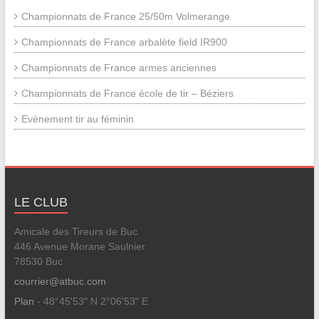
Championnats de France 25/50m Volmerange
Championnats de France arbalète field IR900
Championnats de France armes anciennes
Championnats de France école de tir – Béziers
Evènement tir au féminin
LE CLUB
Amicale des Tireurs de Buc
446 Avenue Morane Saulnier
78530 Buc
courrier@atbuc.com
Plan
- 48°45'53" N 2°06'53" E