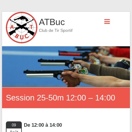
Skip
ATBuc
to
content
Club de Tir Sportif
Session 25-50m 12:00 – 14:00
De 12:00 à 14:00
09