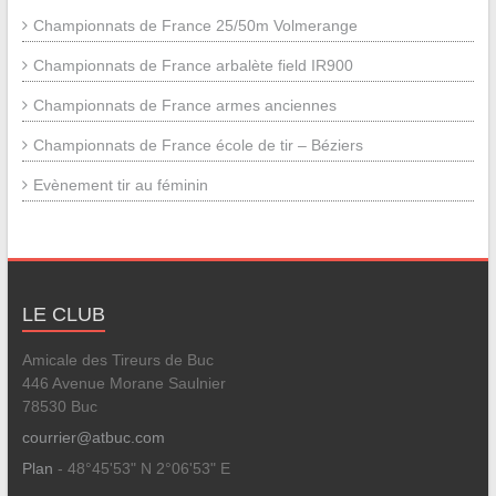
Championnats de France 25/50m Volmerange
Championnats de France arbalète field IR900
Championnats de France armes anciennes
Championnats de France école de tir – Béziers
Evènement tir au féminin
LE CLUB
Amicale des Tireurs de Buc
446 Avenue Morane Saulnier
78530 Buc
courrier@atbuc.com
Plan
- 48°45'53" N 2°06'53" E