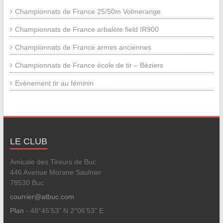
Championnats de France 25/50m Volmerange
Championnats de France arbalète field IR900
Championnats de France armes anciennes
Championnats de France école de tir – Béziers
Evènement tir au féminin
LE CLUB
Amicale des Tireurs de Buc
446 Avenue Morane Saulnier
78530 Buc
courrier@atbuc.com
Plan
- 48°45'53" N 2°06'53" E