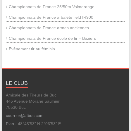
Championnats de France 25/50m Volmerange
Championnats de France arbalète field IR900
Championnats de France armes anciennes
Championnats de France école de tir – Béziers
Evènement tir au féminin
LE CLUB
Amicale des Tireurs de Buc
446 Avenue Morane Saulnier
78530 Buc
courrier@atbuc.com
Plan
- 48°45'53" N 2°06'53" E