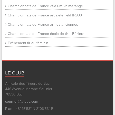
Championnats de France 25/50m Volmerange
Championnats de France arbalète field IR900
Championnats de France armes anciennes
Championnats de France école de tir – Béziers
Evènement tir au féminin
LE CLUB
Amicale des Tireurs de Buc
446 Avenue Morane Saulnier
78530 Buc
courrier@atbuc.com
Plan
- 48°45'53" N 2°06'53" E