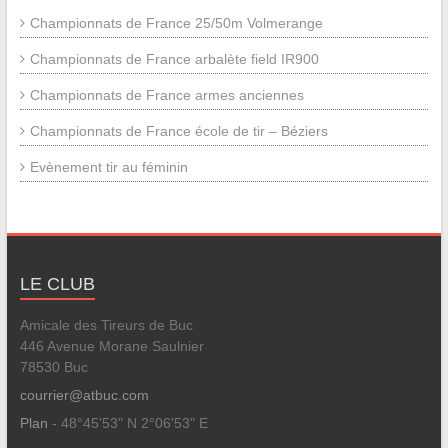
Championnats de France 25/50m Volmerange
Championnats de France arbalète field IR900
Championnats de France armes anciennes
Championnats de France école de tir – Béziers
Evènement tir au féminin
LE CLUB
Amicale des Tireurs de Buc
446 Avenue Morane Saulnier
78530 Buc
courrier@atbuc.com
Plan
- 48°45'53" N 2°06'53" E