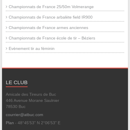
Championnats de France 25/50m Volmerange
Championnats de France arbalète field IR900
Championnats de France armes anciennes
Championnats de France école de tir – Béziers
Evènement tir au féminin
LE CLUB
Amicale des Tireurs de Buc
446 Avenue Morane Saulnier
78530 Buc
courrier@atbuc.com
Plan
- 48°45'53" N 2°06'53" E