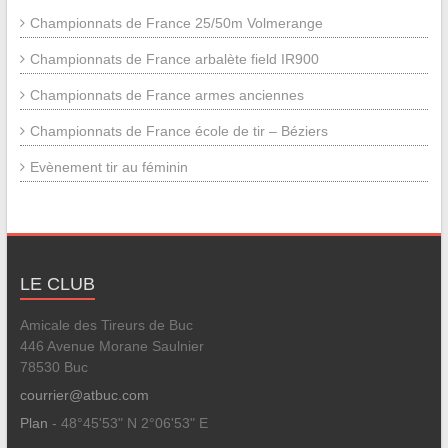
Championnats de France 25/50m Volmerange
Championnats de France arbalète field IR900
Championnats de France armes anciennes
Championnats de France école de tir – Béziers
Evènement tir au féminin
LE CLUB
Amicale des Tireurs de Buc
446 Avenue Morane Saulnier
78530 Buc
courrier@atbuc.com
Plan
- 48°45'53" N 2°06'53" E