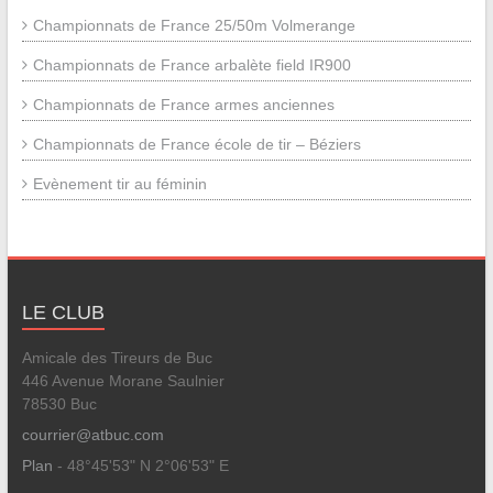
Championnats de France 25/50m Volmerange
Championnats de France arbalète field IR900
Championnats de France armes anciennes
Championnats de France école de tir – Béziers
Evènement tir au féminin
LE CLUB
Amicale des Tireurs de Buc
446 Avenue Morane Saulnier
78530 Buc
courrier@atbuc.com
Plan
- 48°45'53" N 2°06'53" E