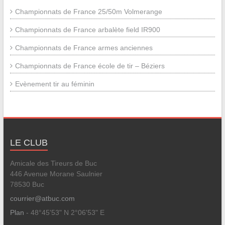
Championnats de France 25/50m Volmerange
Championnats de France arbalète field IR900
Championnats de France armes anciennes
Championnats de France école de tir – Béziers
Evènement tir au féminin
LE CLUB
Amicale des Tireurs de Buc
446 Avenue Morane Saulnier
78530 Buc
courrier@atbuc.com
Plan
- 48°45'53" N 2°06'53" E