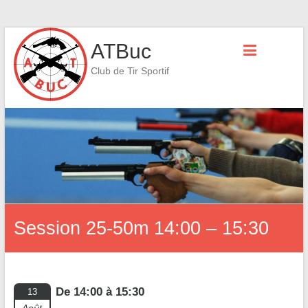
Skip
ATBuc
to
content
Club de Tir Sportif
Session 25-50m 14:00 – 15:30
De 14:00 à 15:30
13