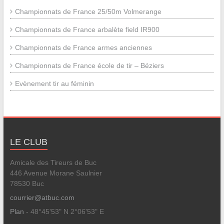
Championnats de France 25/50m Volmerange
Championnats de France arbalète field IR900
Championnats de France armes anciennes
Championnats de France école de tir – Béziers
Evènement tir au féminin
LE CLUB
Amicale des Tireurs de Buc
446 Avenue Morane Saulnier
78530 Buc
courrier@atbuc.com
Plan
- 48°45'53" N 2°06'53" E