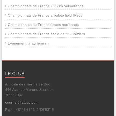
Championnats de France 25/50m Volmerange
Championnats de France arbalète field IR900
Championnats de France armes anciennes
Championnats de France école de tir – Béziers
Evènement tir au féminin
LE CLUB
Amicale des Tireurs de Buc
446 Avenue Morane Saulnier
78530 Buc
courrier@atbuc.com
Plan
- 48°45'53" N 2°06'53" E