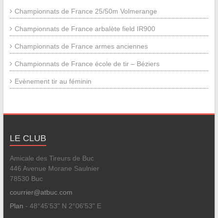
Championnats de France 25/50m Volmerange
Championnats de France arbalète field IR900
Championnats de France armes anciennes
Championnats de France école de tir – Béziers
Evènement tir au féminin
LE CLUB
Amicale des Tireurs de Buc
446 Avenue Morane Saulnier
78530 Buc
courrier@atbuc.com
Plan
- 48°45'53" N 2°06'53" E