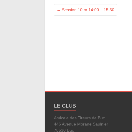
←
Session 10 m 14:00 – 15:30
LE CLUB
Amicale des Tireurs de Buc
446 Avenue Morane Saulnier
78530 Buc