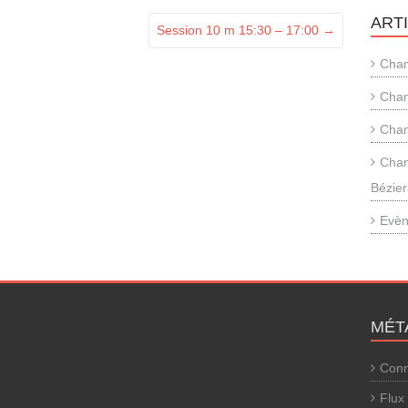
ART
Session 10 m 15:30 – 17:00
→
Cham
Cham
Cham
Cham
Bézier
Evèn
MÉT
Conn
Flux