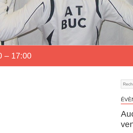
 – 17:00
ÉVÈ
Au
ven