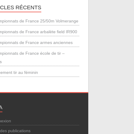
ICLES RÉCENTS
pionnats de France 25/50m Volmerange
pionnats de France arbalète field IR900
pionnats de France armes anciennes
pionnats de France école de tir –
s
ement tir au féminin
A
exion
 des publications