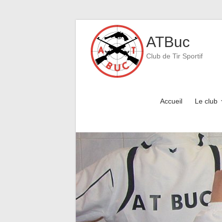
Skip
to
ATBuc
content
Club de Tir Sportif
Accueil
Le club