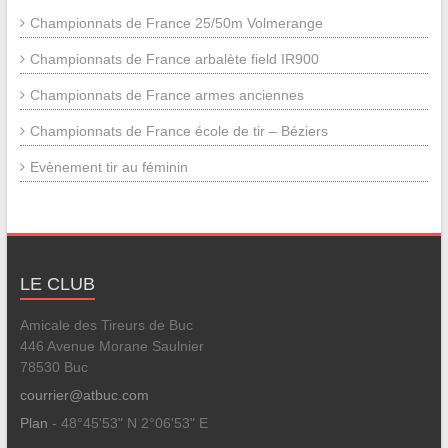
Championnats de France 25/50m Volmerange
Championnats de France arbalète field IR900
Championnats de France armes anciennes
Championnats de France école de tir – Béziers
Evènement tir au féminin
LE CLUB
Amicale des Tireurs de Buc
446 Avenue Morane Saulnier
78530 Buc
courrier@atbuc.com
Plan
- 48°45'53" N 2°06'53" E