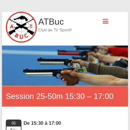
Skip
ATBuc
to
content
Club de Tir Sportif
Session 25-50m 15:30 – 17:00
De 15:30 à 17:00
05