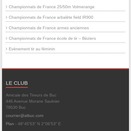
Championnats de France 25/50m Volmerange
Championnats de France arbalète field IR900
Championnats de France armes anciennes
Championnats de France école de tir – Béziers
Evènement tir au féminin
LE CLUB
Amicale des Tireurs de Buc
446 Avenue Morane Saulnier
78530 Buc
courrier@atbuc.com
Plan
- 48°45'53" N 2°06'53" E