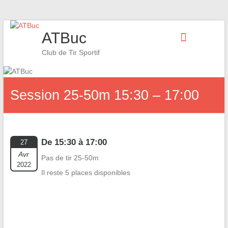
Skip
ATBuc
to
content
Club de Tir Sportif
Session 25-50m 15:30 – 17:00
De 15:30 à 17:00
27
Avr
Pas de tir 25-50m
2022
Il reste 5 places disponibles