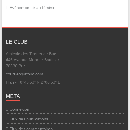
Evènement tir au féminin
LE CLUB
Amicale des Tireurs de Buc
446 Avenue Morane Saulnier
78530 Buc
courrier@atbuc.com
Plan
- 48°45'53" N 2°06'53" E
MÉTA
Connexion
Flux des publications
Flux des commentaires