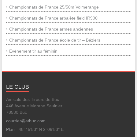
Championnats de France 25/50m Volmerange
Championnats de France arbalète field IR900
Championnats de France armes anciennes
Championnats de France école de tir – Béziers
Evènement tir au féminin
LE CLUB
Amicale des Tireurs de Buc
446 Avenue Morane Saulnier
78530 Buc
courrier@atbuc.com
Plan
- 48°45'53" N 2°06'53" E